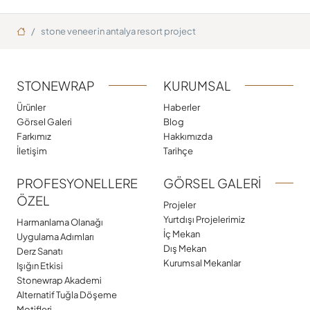
Ana Sayfa
stone veneer in antalya resort project
STONEWRAP
KURUMSAL
Ürünler
Haberler
Görsel Galeri
Blog
Farkımız
Hakkımızda
İletişim
Tarihçe
PROFESYONELLERE
GÖRSEL GALERI
ÖZEL
Projeler
Yurtdışı Projelerimiz
Harmanlama Olanağı
İç Mekan
Uygulama Adımları
Dış Mekan
Derz Sanatı
Kurumsal Mekanlar
Işığın Etkisi
Stonewrap Akademi
Alternatif Tuğla Döşeme
Motifleri