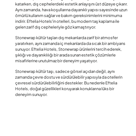
katarken, dış cephelerdeki estetik anlayışını üst düzeye çıkarır.
Aynı zamanda, hava koşullarına dayanıklı yapısı sayesinde uzun
ömürlü kullanım sağlar ve bakım gereksinimlerini minimuma
indirir. Eftelia Hotels'in otelleri, bu modern taş kaplama ile
gelen zarif dış cepheleriyle göz kamaştırıyor.
Stonewrap kültür taşları dış mekanlarda zarif bir atmosfer
yaratırken, aynı zamanda iç mekanlarda da sıcak bir ambiyans
sunuyor. Eftelia Hotels, Stonewrap ürünlerini tercih ederek,
şıklığı ve dayanıklılığı bir arada sunan estetik çözümlerle
misafirlerine unutulmaz bir deneyim yaşatıyor.
Stonewrap kültür taşı, sadece görsel açıdan değil, aynı
zamanda çevre dostu ve sürdürülebilir yapısıyla da otellerin
çevresel sürdürülebilirliğini destekler. Bu nedenle Eftelia
Hotels, doğal güzellikleri koruyarak konuklarına lüks bir
deneyim sunuyor.