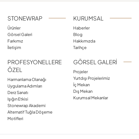
STONEWRAP
KURUMSAL
Ürünler
Haberler
Görsel Galeri
Blog
Farkımız
Hakkımızda
İletişim
Tarihçe
PROFESYONELLERE
GÖRSEL GALERI
ÖZEL
Projeler
Yurtdışı Projelerimiz
Harmanlama Olanağı
İç Mekan
Uygulama Adımları
Dış Mekan
Derz Sanatı
Kurumsal Mekanlar
Işığın Etkisi
Stonewrap Akademi
Alternatif Tuğla Döşeme
Motifleri